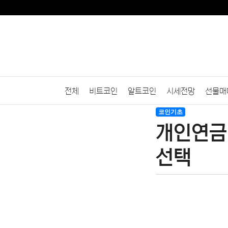
전체
비트코인
알트코인
시세전망
선물매
코인기초
개인연금
선택