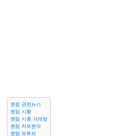
퀀텀 관련뉴스
퀀텀 시황
퀀텀 시총 거래량
퀀텀 차트분석
퀀텀 유튜브